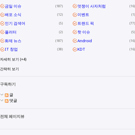
금일 이슈
멋쟁이 사자처럼
187
16
배포 소식
이벤트
12
1
인기 검색어
트랜드 픽
5
77
플러터
핫 이슈
2
5
화제 뉴스
Android
187
16
IT 창업
KDT
38
16
자세히 보기 (+4)
간략히 보기
구독하기
글
댓글
전체 페이지뷰