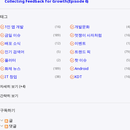
Collecting Feedback for Growth(Episode 6)
태그
1인 앱 개발
개발문화
16
4
금일 이슈
멋쟁이 사자처럼
189
16
배포 소식
이벤트
12
1
인기 검색어
트랜드 픽
5
79
플러터
핫 이슈
2
5
화제 뉴스
Android
189
16
IT 창업
KDT
38
16
자세히 보기 (+4)
간략히 보기
구독하기
글
댓글