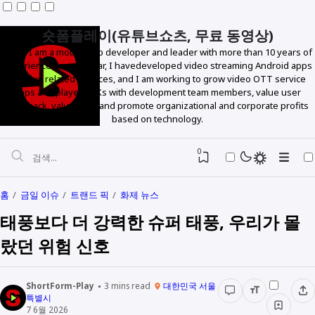
숏폼플레이(유튜브쇼츠, 무료 동영상)
Hello! I am a mobile app developer and leader with more than 10 years of
experience. In particular, I havedeveloped video streaming Android apps
and live related services, and I am working to grow video OTT service
apps and player SDKs with development team members, value user
feedback, value data, and promote organizational and corporate profits
based on technology.
0
홈
금일 이슈
트랜드 픽
화제 뉴스
태풍보다 더 강력한 슈퍼 태풍, 우리가 몰
랐던 위험 신호
ShortForm-Play
3
mins read
대한민국 서울
특별시
7 6월 2026