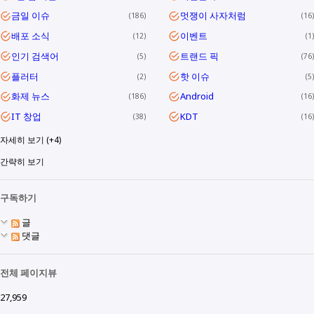
금일 이슈
멋쟁이 사자처럼
186
16
배포 소식
이벤트
12
1
인기 검색어
트랜드 픽
5
76
플러터
핫 이슈
2
5
화제 뉴스
Android
186
16
IT 창업
KDT
38
16
자세히 보기 (+4)
간략히 보기
구독하기
글
댓글
전체 페이지뷰
27,959