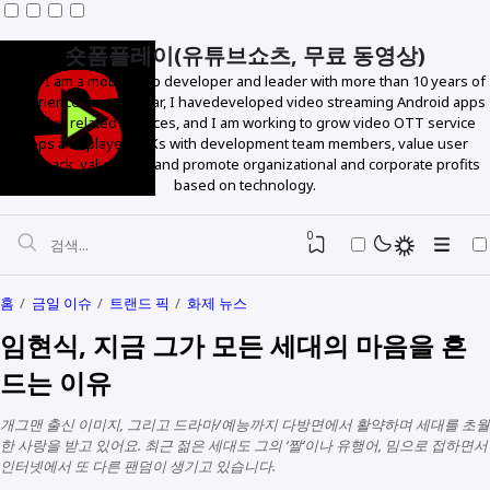
숏폼플레이(유튜브쇼츠, 무료 동영상)
Hello! I am a mobile app developer and leader with more than 10 years of
experience. In particular, I havedeveloped video streaming Android apps
and live related services, and I am working to grow video OTT service
apps and player SDKs with development team members, value user
feedback, value data, and promote organizational and corporate profits
based on technology.
0
홈
금일 이슈
트랜드 픽
화제 뉴스
임현식, 지금 그가 모든 세대의 마음을 흔
드는 이유
개그맨 출신 이미지, 그리고 드라마/예능까지 다방면에서 활약하며 세대를 초월
한 사랑을 받고 있어요. 최근 젊은 세대도 그의 ‘짤’이나 유행어, 밈으로 접하면서
인터넷에서 또 다른 팬덤이 생기고 있습니다.