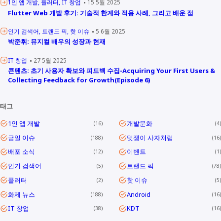
1인 앱 개발
플러터
IT 창업
15 5월 2025
Flutter Web 개발 후기: 기술적 한계와 적용 사례, 그리고 배운 점
인기 검색어
트랜드 픽
핫 이슈
5 6월 2025
박준휘: 뮤지컬 배우의 성장과 현재
IT 창업
27 5월 2025
콘텐츠: 초기 사용자 확보와 피드백 수집-Acquiring Your First Users &
Collecting Feedback for Growth(Episode 6)
태그
1인 앱 개발
개발문화
16
4
금일 이슈
멋쟁이 사자처럼
188
16
배포 소식
이벤트
12
1
인기 검색어
트랜드 픽
5
78
플러터
핫 이슈
2
5
화제 뉴스
Android
188
16
IT 창업
KDT
38
16