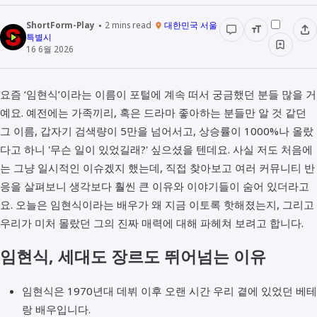
ShortForm-Play
2
mins read
대한민국 서울
특별시
16 6월 2026
요즘 ‘임현식’이라는 이름이 포털에 계속 떠서 궁금했던 분들 많을 거
예요. 예전에는 가족끼리, 혹은 드라마 좋아하는 분들만 알 것 같던
그 이름, 갑자기 검색량이 5만을 넘어서고, 상승률이 1000%나 올랐
다고 하니 '무슨 일이 있었길래?' 싶으셨을 텐데요. 사실 저도 처음에
는 그냥 일시적인 이슈겠지 했는데, 직접 찾아보고 여러 커뮤니티 반
응을 살펴보니 생각보다 훨씬 큰 이유와 이야기들이 숨어 있더라고
요. 오늘은 임현식이라는 배우가 왜 지금 이토록 핫해졌는지, 그리고
우리가 미처 몰랐던 그의 진짜 매력에 대해 파헤쳐 보려고 합니다.
임현식, 세대도 장르도 뛰어넘는 이유
임현식은 1970년대 데뷔 이후 오랜 시간 우리 곁에 있었던 베테
랑 배우입니다.