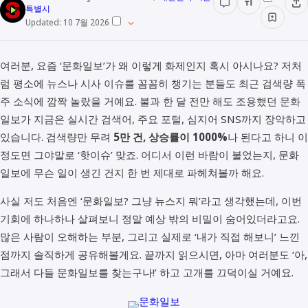
특별시
Updated:
10 7월 2026
여러분, 요즘 ‘문화일보’가 왜 이렇게 화제인지 혹시 아시나요? 저처
럼 평소에 뉴스나 시사 이슈를 꼼꼼히 챙기는 분들도 최근 검색량 폭
주 소식에 깜짝 놀랐을 거예요. 불과 한 달 전만 해도 조용했던 문화
일보가 지금은 실시간 검색어, 주요 포털, 심지어 SNS까지 장악하고
있습니다. 검색량만 무려
5만 건, 상승률이 1000%
나 된다고 하니 이
정도면 그야말로 ‘핫이슈’ 맞죠. 어디서 이런 바람이 불었는지, 문화
일보에 무슨 일이 생긴 건지 한 번 제대로 파헤쳐볼까 해요.
사실 저도 처음엔 ‘문화일보? 그냥 뉴스지 뭐’라고 생각했는데, 이번
기회에 하나하나 살펴보니 정말 예상 밖의 비밀이 숨어있더라고요.
많은 사람이 오해하는 부분, 그리고 실제로 ‘내가 직접 해보니’ 느낀
점까지 솔직하게 공유해볼게요. 끝까지 읽으시면, 아마 여러분도 ‘아,
그래서 다들 문화일보를 찾는구나!’ 하고 고개를 끄덕이실 거예요.