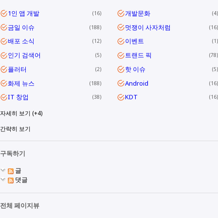
1인 앱 개발
개발문화
16
4
금일 이슈
멋쟁이 사자처럼
188
16
배포 소식
이벤트
12
1
인기 검색어
트랜드 픽
5
78
플러터
핫 이슈
2
5
화제 뉴스
Android
188
16
IT 창업
KDT
38
16
자세히 보기 (+4)
간략히 보기
구독하기
글
댓글
전체 페이지뷰