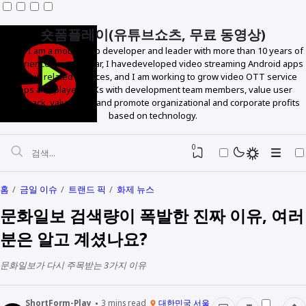
숏폼플레이(유튜브쇼츠, 무료 동영상)
Hello! I am a mobile app developer and leader with more than 10 years of
experience. In particular, I havedeveloped video streaming Android apps
and live related services, and I am working to grow video OTT service
apps and player SDKs with development team members, value user
feedback, value data, and promote organizational and corporate profits
based on technology.
0
홈
금일 이슈
트랜드 픽
화제 뉴스
문화일보 검색량이 폭발한 진짜 이유, 여러
분은 알고 계셨나요?
문화일보가 다시 주목받는 3가지 이유
ShortForm-Play
3
mins read
대한민국 서울